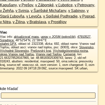
Kapušany
,
v Prešov
,
v Záborské
,
v Ľubotice
,
v Petrovany
,
v Žehňa
,
v Svinia
,
v Šarišské Michaľany
,
v Sabinov
,
v
Stará Ľubovňa
,
v Levoča
,
v Spišské Podhradie
,
v Poprad
,
v Nitra
,
v Žilina
,
v Bratislava
,
v Prostějov
Viac
Viac info:
aktualizovať mapu
,
uprav v JOSM (pokročilé)
,
47910527
,
Súradnice:
48°52'54"N
,
21°39'47"E
stiahni GPX
, oblast id: 2322338, dlzka: 692, oblast name: Vranov nad
Topľou, oblast asci: vranov nad toplou, psc: {9303}, obce:
Slovensko
,
Východné Slovensko
,
Prešovský kraj
,
Východoslovenská rovina
,
okres Vranov nad Topľou
,
Vranov nad Topľou
,
Čemerné
, lon:
21.663278528167865, lat: 48.88183025309743, lanes: 2, old ref:
018243, abutters: residential, maxspeed: 50, oma:sekcia: presovsky
kraj, source:ref: www.ssc.sk, osm version: 1, osm changeset: 0, osm
timestamp: 2022 09 24T18:29:09Z, source:maxspeed: SK:urban,
kde hľadať