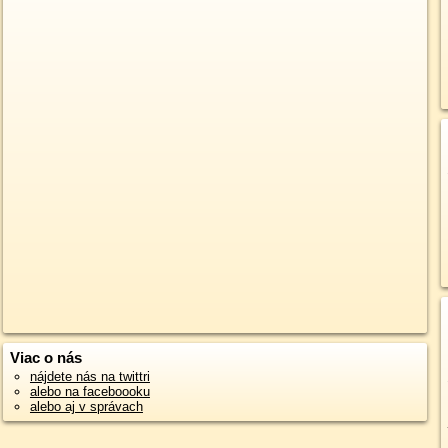
Viac o nás
nájdete nás na twittri
alebo na faceboooku
alebo aj v správach