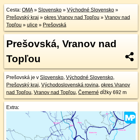
Cesta:
OMA
»
Slovensko
»
Východné Slovensko
»
Prešovský kraj
»
okres Vranov nad Topľou
»
Vranov nad
Topľou
»
ulice
»
Prešovská
Prešovská, Vranov nad
Topľou
Prešovská je v
Slovensko
,
Východné Slovensko
,
Prešovský kraj
,
Východoslovenská rovina
,
okres Vranov
nad Topľou
,
Vranov nad Topľou
,
Čemerné
dĺžky 692 m
Extra: