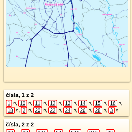
čísla, 1 z 2
1
¤
,
10
¤
,
11
¤
,
12
¤
,
13
¤
,
14
¤
,
15
¤
,
16
¤
,
18
¤
,
2
¤
,
20
¤
,
22
¤
,
24
¤
,
26
¤
,
28
¤
,
3
¤
čísla, 2 z 2