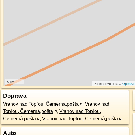
50 m
Podkladové dáta ©
OpenStr
Doprava
Vranov nad Topľou, Čemerná,pošta
¤
,
Vranov nad
Topľou, Čemerná,pošta
¤
,
Vranov nad Topľou,
Čemerná,pošta
¤
,
Vranov nad Topľou, Čemerná,pošta
¤
Auto