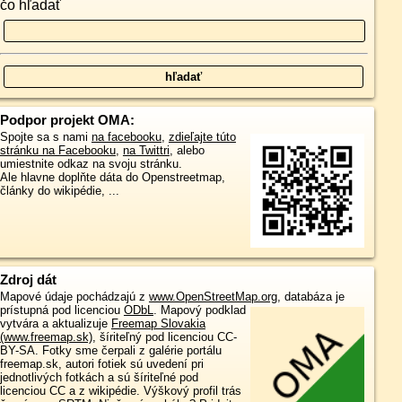
čo hľadať
Podpor projekt OMA:
Spojte sa s nami
na facebooku
,
zdieľajte túto
stránku na Facebooku
,
na Twittri
, alebo
umiestnite odkaz na svoju stránku.
Ale hlavne doplňte dáta do Openstreetmap,
články do wikipédie, ...
Zdroj dát
Mapové údaje pochádzajú z
www.OpenStreetMap.org
, databáza je
prístupná pod licenciou
ODbL
.
Mapový podklad
vytvára a aktualizuje
Freemap Slovakia
(www.freemap.sk)
, šíriteľný pod licenciou CC-
BY-SA. Fotky sme čerpali z galérie portálu
freemap.sk, autori fotiek sú uvedení pri
jednotlivých fotkách a sú šíriteľné pod
licenciou CC a z wikipédie. Výškový profil trás