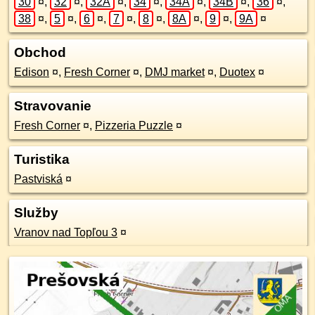
30
¤
,
32
¤
,
32A
¤
,
34
¤
,
34A
¤
,
34B
¤
,
36
¤
,
38
¤
,
5
¤
,
6
¤
,
7
¤
,
8
¤
,
8A
¤
,
9
¤
,
9A
¤
Obchod
Edison
¤
,
Fresh Corner
¤
,
DMJ market
¤
,
Duotex
¤
Stravovanie
Fresh Corner
¤
,
Pizzeria Puzzle
¤
Turistika
Pastviská
¤
Služby
Vranov nad Topľou 3
¤