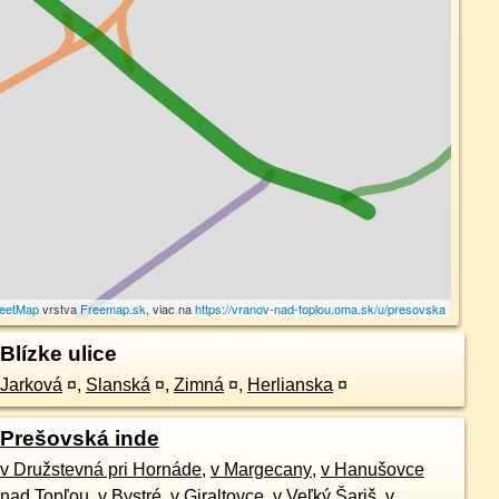
eetMap
vrstva
Freemap.sk
, viac na
https://vranov-nad-toplou.oma.sk/u/presovska
Blízke ulice
Jarková
¤
,
Slanská
¤
,
Zimná
¤
,
Herlianska
¤
Prešovská inde
v Družstevná pri Hornáde
,
v Margecany
,
v Hanušovce
nad Topľou
,
v Bystré
,
v Giraltovce
,
v Veľký Šariš
,
v