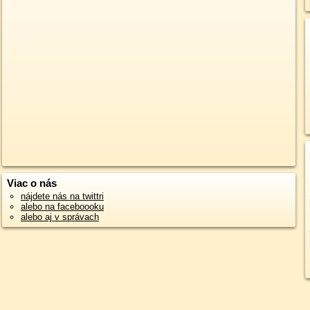
Viac o nás
nájdete nás na twittri
alebo na faceboooku
alebo aj v správach