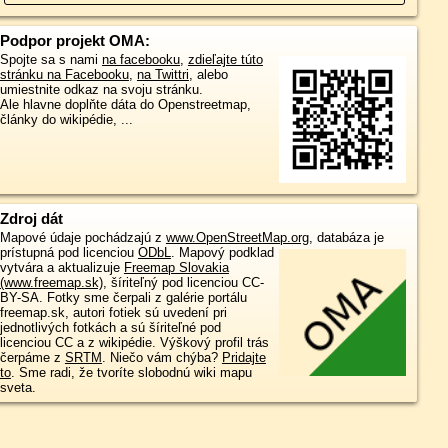
Podpor projekt OMA:
Spojte sa s nami
na facebooku
,
zdieľajte túto
stránku na Facebooku
,
na Twittri
, alebo
umiestnite odkaz na svoju stránku.
Ale hlavne doplňte dáta do Openstreetmap,
články do wikipédie, ...
Zdroj dát
Mapové údaje pochádzajú z
www.OpenStreetMap.org
, databáza je
prístupná pod licenciou
ODbL
.
Mapový podklad
vytvára a aktualizuje
Freemap Slovakia
(www.freemap.sk)
, šíriteľný pod licenciou CC-
BY-SA. Fotky sme čerpali z galérie portálu
freemap.sk, autori fotiek sú uvedení pri
jednotlivých fotkách a sú šíriteľné pod
licenciou CC a z wikipédie. Výškový profil trás
čerpáme z
SRTM
. Niečo vám chýba?
Pridajte
to
. Sme radi, že tvoríte slobodnú wiki mapu
sveta.