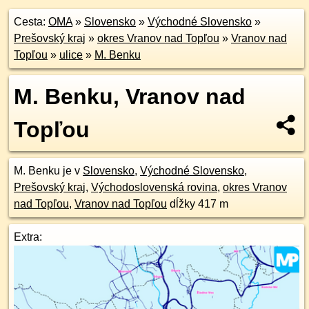
Cesta:
OMA
»
Slovensko
»
Východné Slovensko
»
Prešovský kraj
»
okres Vranov nad Topľou
»
Vranov nad
Topľou
»
ulice
»
M. Benku
M. Benku, Vranov nad
Topľou
M. Benku je v
Slovensko
,
Východné Slovensko
,
Prešovský kraj
,
Východoslovenská rovina
,
okres Vranov
nad Topľou
,
Vranov nad Topľou
dĺžky 417 m
Extra: