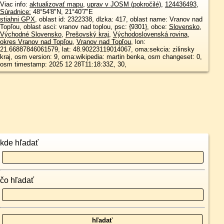
Viac info:
aktualizovať mapu
,
uprav v JOSM (pokročilé)
,
124436493
,
Súradnice:
48°54'8"N
,
21°40'7"E
stiahni GPX
, oblast id: 2322338, dlzka: 417, oblast name: Vranov nad
Topľou, oblast asci: vranov nad toplou, psc: {9301}, obce:
Slovensko
,
Východné Slovensko
,
Prešovský kraj
,
Východoslovenská rovina
,
okres Vranov nad Topľou
,
Vranov nad Topľou
, lon:
21.66887846061579, lat: 48.90223119014067, oma:sekcia: zilinsky
kraj, osm version: 9, oma:wikipedia: martin benka, osm changeset: 0,
osm timestamp: 2025 12 28T11:18:33Z, 30,
kde hľadať
čo hľadať