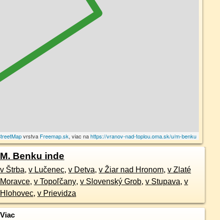
treetMap
vrstva
Freemap.sk
, viac na
https://vranov-nad-toplou.oma.sk/u/m-benku
M. Benku inde
v Štrba
,
v Lučenec
,
v Detva
,
v Žiar nad Hronom
,
v Zlaté
Moravce
,
v Topoľčany
,
v Slovenský Grob
,
v Stupava
,
v
Hlohovec
,
v Prievidza
Viac