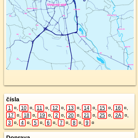
čísla
1
¤
,
10
¤
,
11
¤
,
12
¤
,
13
¤
,
14
¤
,
15
¤
,
16
¤
,
17
¤
,
18
¤
,
19
¤
,
2
¤
,
20
¤
,
21
¤
,
25
¤
,
2A
¤
,
3
¤
,
4
¤
,
5
¤
,
6
¤
,
7
¤
,
8
¤
,
9
¤
Doprava