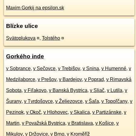
Maxim Gorkij na epsilon.sk
Blízke ulice
Svätoplukova
¤
,
Tolstého
¤
Gorkého inde
v Sobrance
,
v Sečovce
,
v Trebišov
,
v Snina
,
v Humenné
,
v
Medzilaborce
,
v Prešov
,
v Bardejov
,
v Poprad
,
v Rimavská
Sobota
,
v Fiľakovo
,
v Banská Bystrica
,
v Sliač
,
v Lutila
,
v
Šurany
,
v Tvrdošovce
,
v Želiezovce
,
v Šaľa
,
v Topoľčany
,
v
Pezinok
,
v Okoč
,
v Hlohovec
,
v Skalica
,
v Partizánske
,
v
Martin
,
v Považská Bystrica
,
v Bratislava
,
v Košice
,
v
Mikulov
,
v Držovice
,
v Brno
,
v Kroměříž