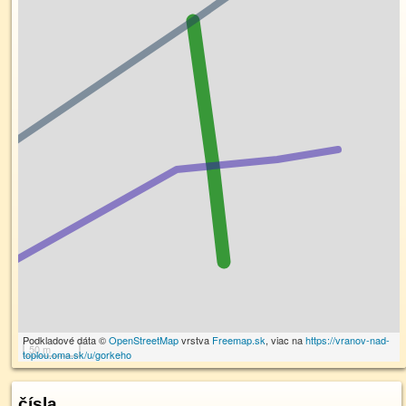
Podkladové dáta ©
OpenStreetMap
vrstva
Freemap.sk
, viac na
https://vranov-nad-
50 m
toplou.oma.sk/u/gorkeho
čísla