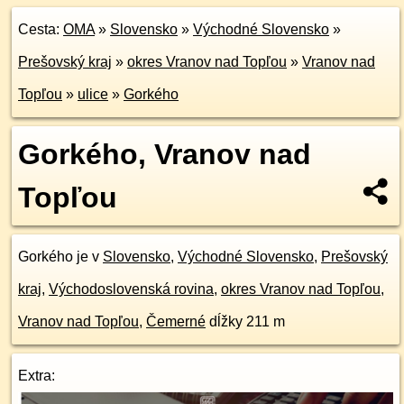
Cesta:
OMA
»
Slovensko
»
Východné Slovensko
»
Prešovský kraj
»
okres Vranov nad Topľou
»
Vranov nad
Topľou
»
ulice
»
Gorkého
Gorkého, Vranov nad
Topľou
Gorkého je v
Slovensko
,
Východné Slovensko
,
Prešovský
kraj
,
Východoslovenská rovina
,
okres Vranov nad Topľou
,
Vranov nad Topľou
,
Čemerné
dĺžky 211 m
Extra: