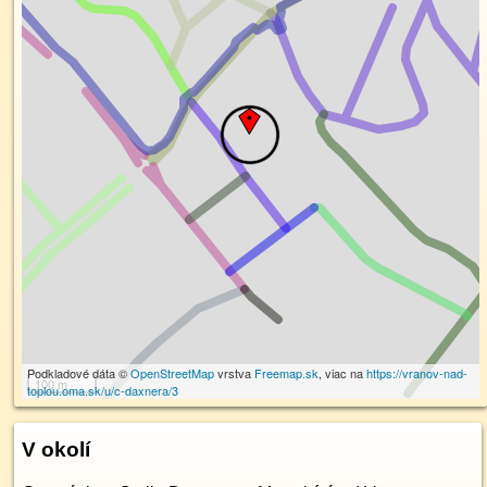
Podkladové dáta ©
OpenStreetMap
vrstva
Freemap.sk
, viac na
https://vranov-nad-
100 m
toplou.oma.sk/u/c-daxnera/3
V okolí