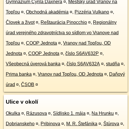
Gymnázium Cyrila Daxnera
¤
,
Mestský úrad Vranov na
Topľou
¤
,
Obchodná akadémia
¤
,
Pizzéria Vulkano
¤
,
Človek a život
¤
,
Reštaurácia Pinocchio
¤
,
Regionálny
úrad verejného zdravotníctva so sídlom vo Vranove nad
Topľou
¤
,
COOP Jednota
¤
,
Vranov nad Topľou, OD
Jednota
¤
,
COOP Jednota
¤
,
číslo S6AV632P
¤
,
Všeobecná úverová banka
¤
,
číslo S6AV632A
¤
,
studňa
¤
,
Prima banka
¤
,
Vranov nad Topľou, OD Jednota
¤
,
Daňový
úrad
¤
,
ČSOB
¤
Ulice v okolí
Okulka
¤
,
Rázusova
¤
,
Sídlisko 1. mája
¤
,
Na Hrunku
¤
,
Dobrianskeho
¤
,
Pribinova
¤
,
M. R. Štefánika
¤
,
Štúrova
¤
,