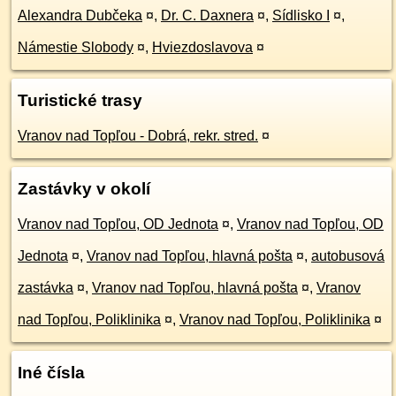
Alexandra Dubčeka
¤
,
Dr. C. Daxnera
¤
,
Sídlisko I
¤
,
Námestie Slobody
¤
,
Hviezdoslavova
¤
Turistické trasy
Vranov nad Topľou - Dobrá, rekr. stred.
¤
Zastávky v okolí
Vranov nad Topľou, OD Jednota
¤
,
Vranov nad Topľou, OD
Jednota
¤
,
Vranov nad Topľou, hlavná pošta
¤
,
autobusová
zastávka
¤
,
Vranov nad Topľou, hlavná pošta
¤
,
Vranov
nad Topľou, Poliklinika
¤
,
Vranov nad Topľou, Poliklinika
¤
Iné čísla